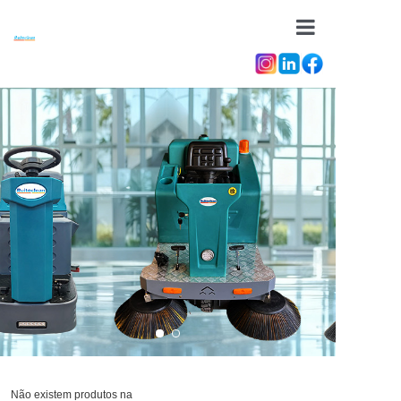
Em casa em
Acerca
Produtos
NOTÍCIAS
Contacto com
Não existem produtos na